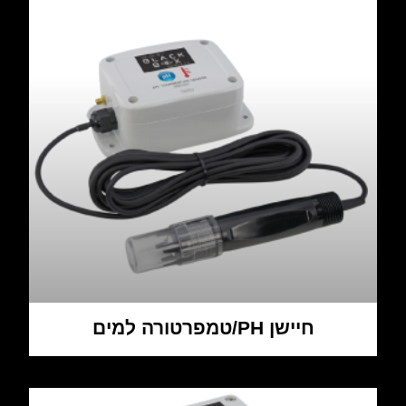
חיישן PH/טמפרטורה למים