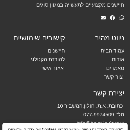
חיישנים מקצועיים לתעשייה במגוון סוגים
ניווט מהיר
קישורים שימושיים
עמוד הבית
חיישנים
אודות
להורדת הקטלוג
מאמרים
איזור אישי
צור קשר
יצירת קשר
כתובת: א.ת. חולון,המשביר 10
טל': 077-9974509
אימייל: Info@bbiot.io
לידיעתך, באתר זה נעשה שימוש בקבצי Cookies של צדדים שלישיים