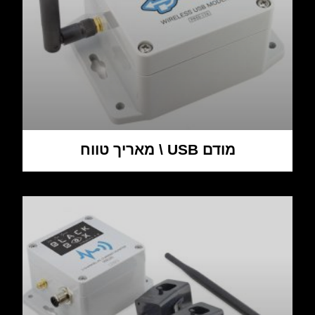
מודם USB \ מאריך טווח