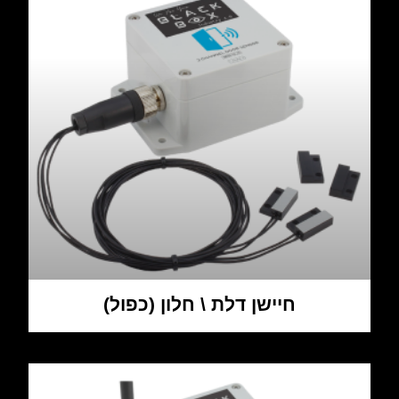
חיישן דלת \ חלון (כפול)