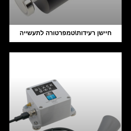
חיישן רעידות\טמפרטורה לתעשייה