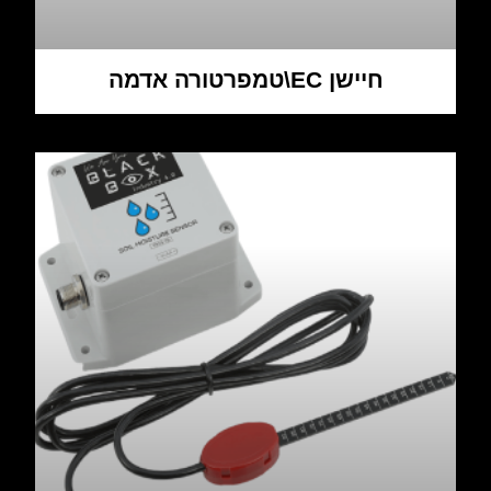
חיישן EC\טמפרטורה אדמה