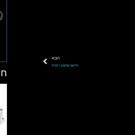
הבא
חיישן שיפוע \ זווית
חי