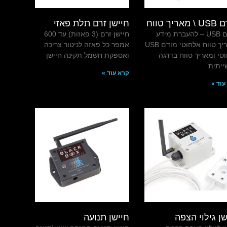
אריך טווח
חיישן זרם תלת פאזי
מודם USB – להעברת מידע
חיישן זרם (3 פאזות) עד 600
ומאריך טווח אלחוטי מודם USB
אמפר כל פאזה לניטור צריכה
טי ומאריך טווח בדרגה
ואספקת חשמל תקינה חיישן
יתית
קרא עוד »
עוד »
שן גילוי הצפה
חיישן תנועה