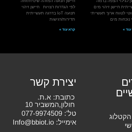
ן לגילוי הצפה ברמה
חיישן תנועה המזהה שינוי\תזוזה
יתית חיישן זיהוי מים
לפי הגדרות רצויות חיישן זיהוי
טי לטווח ארוך תעשייתי
תנועה IoT בדרגה תעשייתית
י נוכחות מים
תדירות/רגישות
עוד »
קרא עוד »
ים
יצירת קשר
יים
כתובת: א.ת.
חולון,המשביר 10
טל': 077-9974509
הקטלוג
אימייל: Info@bbiot.io
שי