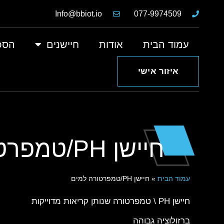
Info@bbiot.io
077-9974509
עמוד הבית
אודות
חיישנים
הסכ
איזור אישי
חיישן PH/טמפרטורה למים
עמוד הבית
»
חיישן PH/טמפרטורה למים
חיישן PH \ טמפרטורה שנותן קריאות מדוייקות
ברזולוציה גבוהה