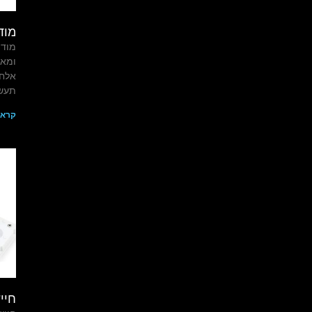
מודם USB \ מ
אלחו
תעשי
קרא 
חיי