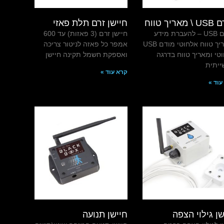
אריך טווח
חיישן זרם תלת פאזי
מודם USB – להעברת מידע
חיישן זרם (3 פאזות) עד 600
ומאריך טווח אלחוטי מודם USB
אמפר כל פאזה לניטור צריכה
טי ומאריך טווח בדרגה
ואספקת חשמל תקינה חיישן
יתית
קרא עוד »
עוד »
שן גילוי הצפה
חיישן תנועה