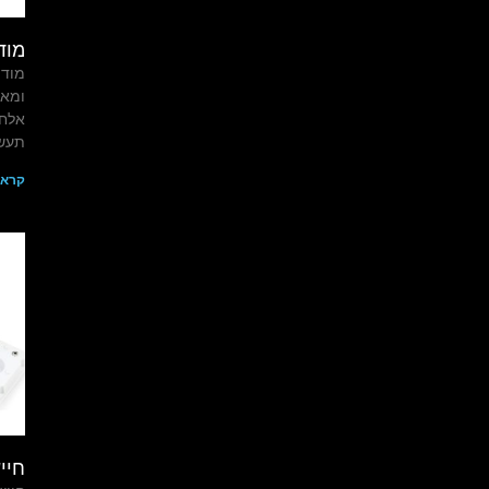
מודם USB \ מ
אלחו
תעשי
קרא 
חיי