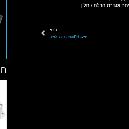
ה וסגירת הדלת \ חלון
הבא
חיישן PH/טמפרטורה למים
חי