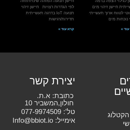
ן לגילוי הצפה ברמה
חיישן תנועה המזהה שינוי\תזוזה
יתית חיישן זיהוי מים
לפי הגדרות רצויות חיישן זיהוי
טי לטווח ארוך תעשייתי
תנועה IoT בדרגה תעשייתית
י נוכחות מים
תדירות/רגישות
עוד »
קרא עוד »
ים
יצירת קשר
יים
כתובת: א.ת.
חולון,המשביר 10
טל': 077-9974509
הקטלוג
אימייל: Info@bbiot.io
שי