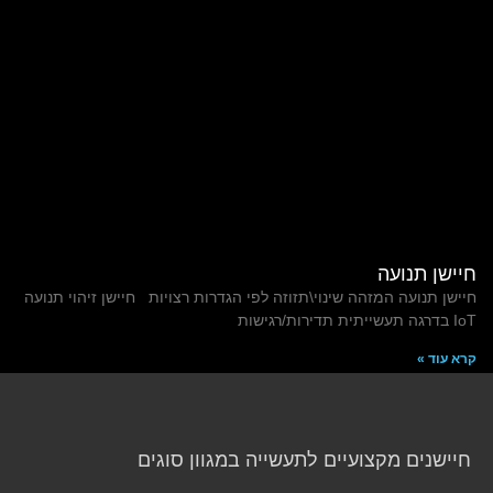
חיישן תנועה
חיישן תנועה המזהה שינוי\תזוזה לפי הגדרות רצויות חיישן זיהוי תנועה
IoT בדרגה תעשייתית תדירות/רגישות
קרא עוד »
חיישנים מקצועיים לתעשייה במגוון סוגים